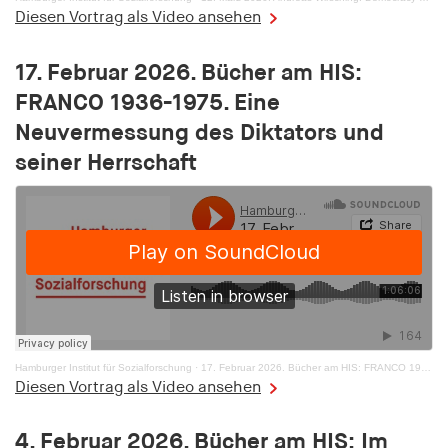
1 year
Diesen Vortrag als Video ansehen
17. Februar 2026. Bücher am HIS:
pid
FRANCO 1936-1975. Eine
Provider:
Neuvermessung des Diktators und
smartadserver.com
seiner Herrschaft
Purpose:
Stores a unique user ID thaIs used to track user
behaviour and display personalised
advertisements
Cookie duration:
1 year
i
Hamburger Institut für Sozialforschung
·
17. Februar 2026. Bücher am HIS: FRANCO 1936-1975
Diesen Vortrag als Video ansehen
Provider:
openx.net
4. Februar 2026. Bücher am HIS: Im