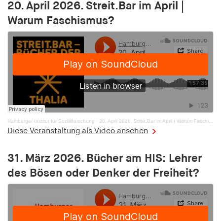
20. April 2026. Streit.Bar im April |
Purpose:
Warum Faschismus?
Used to identify users in the context of real-time
bidding (RTB)
Cookie duration:
1 year
i18next
Provider:
Hamburger Institut für Sozialforschung
·
20. April 2026. Streit.Bar im April | Warum Faschismus?
EASYMedia GmbH
Diese Veranstaltung als Video ansehen
Purpose:
Is used to save the language preference of a user
31. März 2026. Bücher am HIS: Lehrer
des Bösen oder Denker der Freiheit?
Cookie duration:
1 Jahr
TestIfCookieP