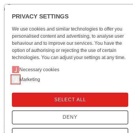
PRIVACY SETTINGS
We use cookies and similar technologies to offer you
personalised content and advertising, to analyse user
behaviour and to improve our services. You have the
option of authorising or rejecting the use of certain
technologies. You can adjust your settings at any time.
Wo bin ich?
Necessary cookies
Marketing
Lectures and Discussions
L
isten, watch or read recordings of lectures (or
SELECT ALL
manuscripts) held in German or English at the
Institute.
DENY
Please click the “play” symbol to start each SoundCloud
file.