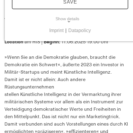
Demokratie und Freiheit? —Zu
SAVE
Imaginationen des »besseren«
Show details
Tötens im Kontext autonomer
Waffensysteme
Imprint
|
Datapolicy
NECESSARY COOKIES
Location
am HIS |
Beginn:
11.06.2025 19:00 Uhr
Necessary cookies help to make a website usable
by enabling basic functions such as page
»Wenn Sie an die Demokratie glauben, braucht die
navigation and access to secure areas of the
Demokratie ein Schwert«, äußerte 2023 ein Investor in
website. The website cannot function properly
without these cookies.
Militär-Startups und meint Künstliche Intelligenz.
Damit ist er nicht allein: Auch andere
cookie_consent
Rüstungsunternehmen
stellen Künstliche Intelligenz in der Vermarktung ihrer
Name:
militärischen Systeme vor allem als ein Instrument zur
cookie_consent
Verteidigung demokratischer Werte und Freiheiten in
Provider:
den Mittelpunkt. Das ist nicht nur ein Marketingtrick.
his-online.de
Damit verbunden sind auch Vorstellungen eines durch KI
ermöglichten »präziseren«, »effizienteren« und