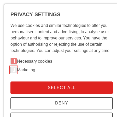
PRIVACY SETTINGS
We use cookies and similar technologies to offer you
personalised content and advertising, to analyse user
behaviour and to improve our services. You have the
option of authorising or rejecting the use of certain
technologies. You can adjust your settings at any time.
Wo bin ich?
Necessary cookies
Die Verfassung der Freiheit -
Marketing
Demokratieprobleme der
Gegenwart
SELECT ALL
Öffentliche Veranstaltungen
Künstliche Intelligenz als
DENY
Schwert zur Verteidigung von