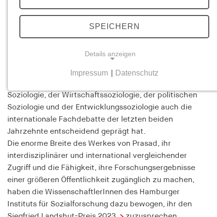
Sozialforschung haben den Siegfried Landshut-Preis der
US-amerikanischen Soziologin Monica Prasad
SPEICHERN
zugesprochen
SIEGFRIED LANDSHUT LECTURE und PREIS
Details anzeigen
Monica Prasad ist eine der zentralen Figuren der US-
amerikanischen Soziologie, die mit ihren Arbeiten in den
Impressum
|
Datenschutz
NOTWENDIGE COOKIES
Forschungsfeldern der historisch-vergleichenden
Notwendige Cookies helfen dabei, eine Webseite
Soziologie, der Wirtschaftssoziologie, der politischen
nutzbar zu machen, indem sie Grundfunktionen
Soziologie und der Entwicklungssoziologie auch die
wie Seitennavigation und Zugriff auf sichere
internationale Fachdebatte der letzten beiden
Bereiche der Webseite ermöglichen. Die Webseite
Jahrzehnte entscheidend geprägt hat.
kann ohne diese Cookies nicht richtig
Die enorme Breite des Werkes von Prasad, ihr
funktionieren.
interdisziplinärer und international vergleichender
Zugriff und die Fähigkeit, ihre Forschungsergebnisse
cookie_consent
einer größeren Öffentlichkeit zugänglich zu machen,
haben die WissenschaftlerInnen des Hamburger
Name:
Instituts für Sozialforschung dazu bewogen, ihr den
cookie_consent
Siegfried Landshut-Preis 2023
zuzusprechen.