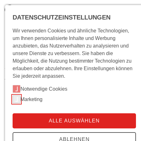
DATENSCHUTZEINSTELLUNGEN
Wir verwenden Cookies und ähnliche Technologien,
um Ihnen personalisierte Inhalte und Werbung
anzubieten, das Nutzerverhalten zu analysieren und
unsere Dienste zu verbessern. Sie haben die
Möglichkeit, die Nutzung bestimmter Technologien zu
erlauben oder abzulehnen. Ihre Einstellungen können
Wo bin ich?
Sie jederzeit anpassen.
Verleihung des Siegfried
Notwendige Cookies
Landshut-Preises 2023 an
Marketing
Monica Prasad
Hamburg, den 15. Mai 2024
ALLE AUSWÄHLEN
Pressemitteilung
Die WissenschaftlerInnen des Hamburger Instituts für
ABLEHNEN