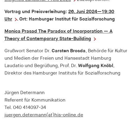
Anbieter:
his-online.de
Vortrag und Preisverleihung:
26. Juni 2024—19:30
Uhr
. Ort: Hamburger Institut für Sozialforschung
Zweck:
Speichert den Zustimmungsstatus des Benutzers
Monica Prasad The Paradox of Incorporation — A
für Cookies auf der aktuellen Domäne
Theory of Contemporary State-Building
Cookie Laufzeit:
Grußwort Senator Dr.
Carsten Brosda
, Behörde für Kultur
1 Jahr
und Medien der Freien und Hansestadt Hamburg
Laudatio und Begrüßung, Prof. Dr.
Wolfgang Knöbl
,
Direktor des Hamburger Instituts für Sozialforschung
MARKETING
Dient dazu, die Effektivität von geschalteten
Anzeigen zu messen, indem es Conversions, wie
Jürgen Determann
zum Beispiel Käufe oder Anmeldungen, verfolgt.
Referent für Kommunikation
Tel. 040 414097-34
RTBUserId
juergen.determann(at)his-online.de
Anbieter:
EASYMedia GmbH