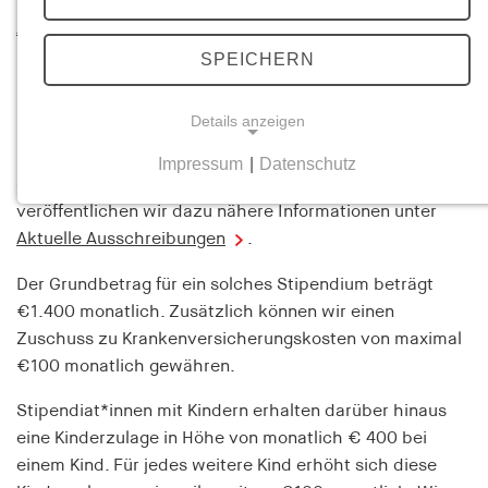
veröffentlichen wir dazu nähere Informationen unter
Aktuelle Ausschreibungen
.
SPEICHERN
Stipendien
Details anzeigen
Im Rahmen von Forschungsprojekten vergibt das HIS
Promotionsstipendien. Wann immer wir solche
Impressum
|
Datenschutz
NOTWENDIGE COOKIES
Stipendienmöglichkeiten anbieten können,
veröffentlichen wir dazu nähere Informationen unter
Notwendige Cookies helfen dabei, eine Webseite
nutzbar zu machen, indem sie Grundfunktionen
Aktuelle Ausschreibungen
.
wie Seitennavigation und Zugriff auf sichere
Der Grundbetrag für ein solches Stipendium beträgt
Bereiche der Webseite ermöglichen. Die Webseite
€1.400 monatlich. Zusätzlich können wir einen
kann ohne diese Cookies nicht richtig
Zuschuss zu Krankenversicherungskosten von maximal
funktionieren.
€100 monatlich gewähren.
cookie_consent
Stipendiat*innen mit Kindern erhalten darüber hinaus
eine Kinderzulage in Höhe von monatlich € 400 bei
Name:
cookie_consent
einem Kind. Für jedes weitere Kind erhöht sich diese