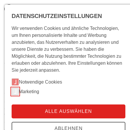
DATENSCHUTZEINSTELLUNGEN
Wir verwenden Cookies und ähnliche Technologien,
um Ihnen personalisierte Inhalte und Werbung
anzubieten, das Nutzerverhalten zu analysieren und
unsere Dienste zu verbessern. Sie haben die
Möglichkeit, die Nutzung bestimmter Technologien zu
erlauben oder abzulehnen. Ihre Einstellungen können
Wo bin ich?
Sie jederzeit anpassen.
Praktika
Notwendige Cookies
In seltenen Fällen eröffnet sich die Möglichkeit, im
Marketing
wissenschaftlichen Forschungsbereich ein Praktikum zu
absolvieren. Hier geht es vor allem um die Mitarbeit an
den wissenschaftlichen Projekten, Konferenzen und
ALLE AUSWÄHLEN
Tagungen. Wenn wir ein Praktikum im
wissenschaftlichen Bereich zu vergeben haben,
ABLEHNEN