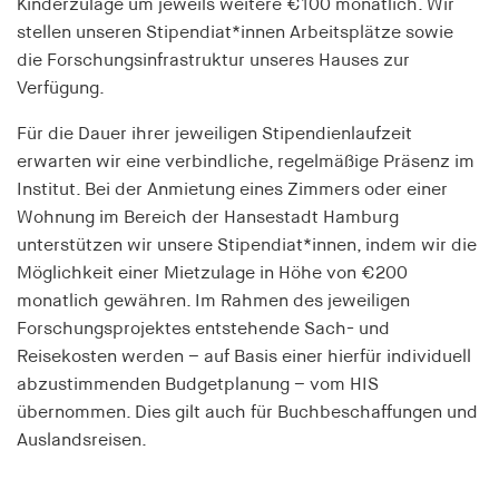
Kinderzulage um jeweils weitere €100 monatlich. Wir
Anbieter:
stellen unseren Stipendiat*innen Arbeitsplätze sowie
his-online.de
die Forschungsinfrastruktur unseres Hauses zur
Zweck:
Verfügung.
Speichert den Zustimmungsstatus des Benutzers
für Cookies auf der aktuellen Domäne
Für die Dauer ihrer jeweiligen Stipendienlaufzeit
erwarten wir eine verbindliche, regelmäßige Präsenz im
Cookie Laufzeit:
Institut. Bei der Anmietung eines Zimmers oder einer
1 Jahr
Wohnung im Bereich der Hansestadt Hamburg
unterstützen wir unsere Stipendiat*innen, indem wir die
Möglichkeit einer Mietzulage in Höhe von €200
MARKETING
monatlich gewähren. Im Rahmen des jeweiligen
Dient dazu, die Effektivität von geschalteten
Forschungsprojektes entstehende Sach- und
Anzeigen zu messen, indem es Conversions, wie
Reisekosten werden – auf Basis einer hierfür individuell
zum Beispiel Käufe oder Anmeldungen, verfolgt.
abzustimmenden Budgetplanung – vom HIS
übernommen. Dies gilt auch für Buchbeschaffungen und
RTBUserId
Auslandsreisen.
Anbieter:
EASYMedia GmbH