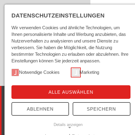
DATENSCHUTZEINSTELLUNGEN
Wir verwenden Cookies und ähnliche Technologien, um
Ihnen personalisierte Inhalte und Werbung anzubieten, das
Nutzerverhalten zu analysieren und unsere Dienste zu
verbessern. Sie haben die Möglichkeit, die Nutzung
bestimmter Technologien zu erlauben oder abzulehnen. Ihre
Einstellungen können Sie jederzeit anpassen.
Das Institut
Notwendige Cookies
Marketing
Forschung
ALLE AUSWÄHLEN
BRUCHLINIEN DER DEMOKRATIE |
Forschungskolleg 2026-2027
DIE VERFASSUNG DER FREIHEIT |
ABLEHNEN
SPEICHERN
Veranstaltungsreihe
Forschungsprofil
Details anzeigen
Forschungsgruppe Demokratie und