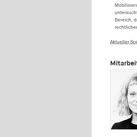
1 Jahr
Mobilisie
untersucht
i18next
Bereich, d
rechtliche
Anbieter:
EASYMedia GmbH
Aktueller Sp
Zweck:
Wird verwendet, um die
Sprachpräferenz eines Nutzers zu
Mitarbei
speichern
Cookie Laufzeit:
1 Jahr
TestIfCookieP
Anbieter:
smartadserver.com
Zweck:
Wird verwendet, um zu überprüfen, ob