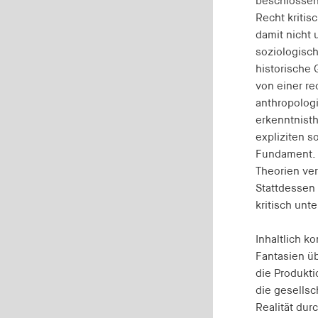
beschlossen
Recht kritis
damit nicht 
MARKETING
soziologisch
Dient dazu, die Effektivität von geschalteten Anzeigen
historische 
zu messen, indem es Conversions, wie zum Beispiel
von einer re
Käufe oder Anmeldungen, verfolgt.
anthropologi
erkenntnisth
RTBUserId
expliziten s
Fundament. E
Anbieter:
EASYMedia GmbH
Theorien ve
Stattdessen
Zweck:
kritisch unt
Wird verwendet, um Benutzer im
Rahmen des Real-Time-Bidding (RTB)
zu identifizieren
Inhaltlich k
Fantasien üb
Cookie Laufzeit:
1 Jahr
die Produkt
die gesellsc
Realität dur
RTBUserId-Old