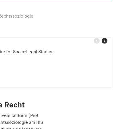
echtssoziologie
vorheriger
nächster
Teaser
Teaser
tre for Socio-Legal Studies
 Betreuung
ng of Work
s Recht
versität Bern (Prof.
htssoziologie am HIS