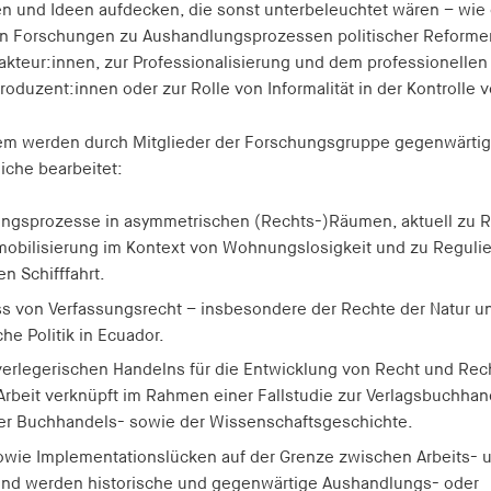
 und Ideen aufdecken, die sonst unterbeleuchtet wären – wie 
n Forschungen zu Aushandlungsprozessen politischer Reforme
kteur:innen, zur Professionalisierung und dem professionellen
oduzent:innen oder zur Rolle von Informalität in der Kontrolle v
em werden durch Mitglieder der Forschungsgruppe gegenwärtig
che bearbeitet:
ngsprozesse in asymmetrischen (Rechts-)Räumen, aktuell zu R
mobilisierung im Kontext von Wohnungslosigkeit und zu Reguli
en Schifffahrt.
ss von Verfassungsrecht – insbesondere der Rechte der Natur un
che Politik in Ecuador.
 verlegerischen Handelns für die Entwicklung von Recht und Re
 Arbeit verknüpft im Rahmen einer Fallstudie zur Verlagsbuchha
er Buchhandels- sowie der Wissenschaftsgeschichte.
owie Implementationslücken auf der Grenze zwischen Arbeits- u
end werden historische und gegenwärtige Aushandlungs- oder