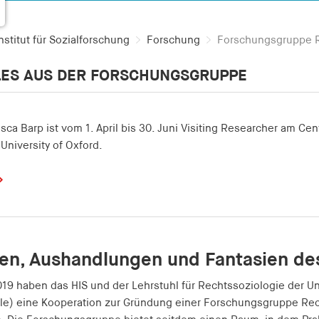
stitut für Sozialforschung
Forschung
Forschungsgruppe R
LES AUS DER FORSCHUNGSGRUPPE
sca Barp ist vom 1. April bis 30. Juni Visiting Researcher am Cen
e to go
sion
 University of Oxford.
hlt und Unsicher. Arbeitsrechtsverletzungen in der Häuslichen
m Blog des Center for Sociolegal Studies Oxford
The Law’s Maki
ancesca Barp
ancesca Barp
ken, Aushandlungen und Fantasien de
019 haben das HIS und der Lehrstuhl für Rechtssoziologie der Uni
ule) eine Kooperation zur Gründung einer Forschungsgruppe Rec