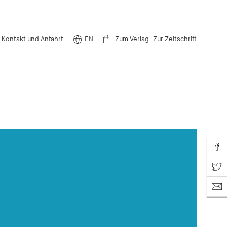
Kontakt und Anfahrt
EN
Zum Verlag
Zur Zeitschrift
Share o
Share on T
News