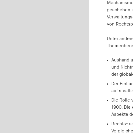
Mechanismen
Anbieter:
geschehen i
EASYMedia GmbH
Verwaltungsa
von Rechtspr
Zweck:
Wird verwendet, um Benutzer im
Rahmen des Real-Time-Bidding (RTB)
Unter ander
zu identifizieren
Themenberei
Cookie Laufzeit:
1 Jahr
Aushandlu
und Nicht
RTBUserId-Plain
der global
Der Einflu
Anbieter:
auf staatli
EASYMedia GmbH
Die Rolle
Zweck:
1900. Die
Wird verwendet, um Benutzer im
Rahmen des Real-Time-Bidding (RTB)
Aspekte d
zu identifizieren
Rechts- s
Cookie Laufzeit:
Vergleich