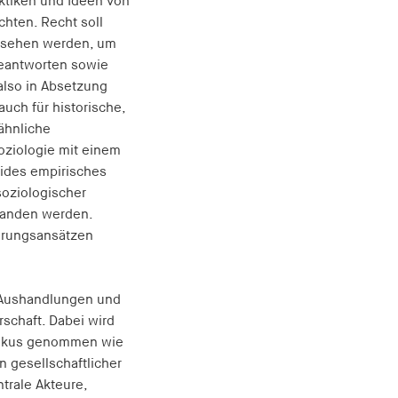
ktiken und Ideen von
hten. Recht soll
gesehen werden, um
beantworten sowie
 also in Absetzung
uch für historische,
ähnliche
oziologie mit einem
lides empirisches
soziologischer
standen werden.
ärungsansätzen
, Aushandlungen und
rschaft. Dabei wird
 Fokus genommen wie
 gesellschaftlicher
trale Akteure,