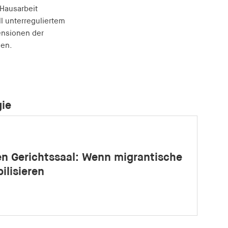
 Hausarbeit
l unterreguliertem
mensionen der
nen.
gie
en Gerichtssaal: Wenn migrantische
ilisieren