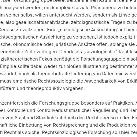
. Die Forschungsgruppe bietet seitdem einen Raum, in dem Pra
ch analysiert werden, um komplexe soziale Phänomene zu beleuc
um seiner selbst willen untersucht werden, sondern als Linse 
e, also gesellschaftsanalytische, zeitdiagnostische Fragen zu 
Genese zu vollziehen. Eine „soziologische Ausrichtung“ ist hier
chtsdogmatischen Ausrichtung zu verstehen, ist jedoch explizit a
sche, ökonomische oder juristische Ansätze offen, solange sie 
eoretische Ziele verfolgen. Gerade als „soziologische“ Rechtss
ozialtheoretischen Fokus benötigt die Forschungsgruppe ein so
mpirie sollte dabei weder zur bloßen Illustrierung bestimmter 
rwendet, noch als theoriebefreite Lieferung von Daten missver
 muss empirische Rechtssoziologie die Anwendbarkeit von Erkl
erfüttern und theorieproduktiv vorgehen.
onzentriert sich die Forschungsgruppe besonders auf Praktiken
er Kontrolle und Kontrollverlust staatlicher Regulierung und Her
ion von Staat und Staatlichkeit durch das Recht ebenso in den
haftliche Einbettung von Rechtsprechung und die Produktion von
ch Recht als solche. Rechtssoziologische Forschung soll hier zen