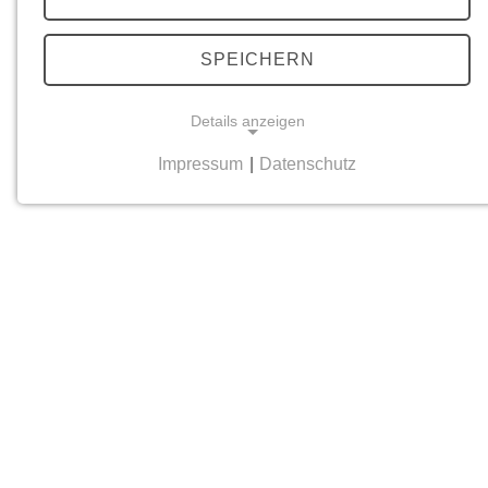
SPEICHERN
Details anzeigen
Impressum
|
Datenschutz
NOTWENDIGE COOKIES
Notwendige Cookies helfen dabei, eine Webseite
nutzbar zu machen, indem sie Grundfunktionen
wie Seitennavigation und Zugriff auf sichere
Bereiche der Webseite ermöglichen. Die Webseite
kann ohne diese Cookies nicht richtig
funktionieren.
cookie_consent
Name:
cookie_consent