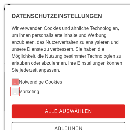
DATENSCHUTZEINSTELLUNGEN
Wir verwenden Cookies und ähnliche Technologien,
um Ihnen personalisierte Inhalte und Werbung
anzubieten, das Nutzerverhalten zu analysieren und
unsere Dienste zu verbessern. Sie haben die
Möglichkeit, die Nutzung bestimmter Technologien zu
erlauben oder abzulehnen. Ihre Einstellungen können
Wo bin ich?
Sie jederzeit anpassen.
Dr.
Regina Mühlhäuser
Notwendige Cookies
Marketing
+49 40 5247216-82
E-Mail senden
ALLE AUSWÄHLEN
Biografie
ABLEHNEN