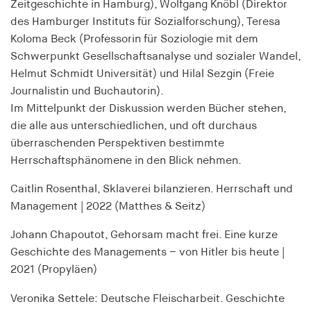
Zeitgeschichte in Hamburg), Wolfgang Knöbl (Direktor
Anbieter:
des Hamburger Instituts für Sozialforschung), Teresa
his-online.de
Koloma Beck (Professorin für Soziologie mit dem
Zweck:
Schwerpunkt Gesellschaftsanalyse und sozialer Wandel,
Speichert den Zustimmungsstatus des Benutzers
Helmut Schmidt Universität) und Hilal Sezgin (Freie
für Cookies auf der aktuellen Domäne
Journalistin und Buchautorin).
Cookie Laufzeit:
Im Mittelpunkt der Diskussion werden Bücher stehen,
1 Jahr
die alle aus unterschiedlichen, und oft durchaus
überraschenden Perspektiven bestimmte
Herrschaftsphänomene in den Blick nehmen.
MARKETING
Caitlin Rosenthal, Sklaverei bilanzieren. Herrschaft und
Dient dazu, die Effektivität von geschalteten
Management | 2022 (Matthes & Seitz)
Anzeigen zu messen, indem es Conversions, wie
zum Beispiel Käufe oder Anmeldungen, verfolgt.
Johann Chapoutot, Gehorsam macht frei. Eine kurze
Geschichte des Managements – von Hitler bis heute |
RTBUserId
2021 (Propyläen)
Anbieter:
Veronika Settele: Deutsche Fleischarbeit. Geschichte
EASYMedia GmbH