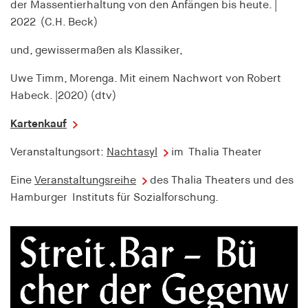
der Massentierhaltung von den Anfängen bis heute. |
2022 (C.H. Beck)
Zweck:
Wird verwendet, um Benutzer im Rahmen des
und, gewissermaßen als Klassiker,
Real-Time-Bidding (RTB) zu identifizieren
Cookie Laufzeit:
Uwe Timm, Morenga. Mit einem Nachwort von Robert
1 Jahr
Habeck. |2020) (dtv)
Kartenkauf
RTBUserId-Old
Veranstaltungsort:
Nachtasyl
im Thalia Theater
Anbieter:
EASYMedia GmbH
Eine
Veranstaltungsreihe
des Thalia Theaters und des
Hamburger Instituts für Sozialforschung.
Zweck:
Wird verwendet, um Benutzer im Rahmen des
Real-Time-Bidding (RTB) zu identifizieren
Cookie Laufzeit:
1 Jahr