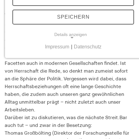
Streit.Bar
im Nachtasyl des Thalia Theaters
SPEICHERN
Streit.Bar will eingreifen – in die städtische
Öffentlichkeit, den politischen Diskurs, die
Details anzeigen
gesellschaftliche Debatte darüber, was das Neue an den
Impressum
|
Datenschutz
derzeitigen Problemen ist und wie es weiter gehen soll.
NOTWENDIGE COOKIES
Herrschaft ist ein Phänomen, das sich in vielerlei
Notwendige Cookies helfen dabei, eine Webseite
Facetten auch in modernen Gesellschaften findet. Ist
nutzbar zu machen, indem sie Grundfunktionen
von Herrschaft die Rede, so denkt man zumeist sofort
wie Seitennavigation und Zugriff auf sichere
an die Sphäre der Politik. Vergessen wird dabei, dass
Bereiche der Webseite ermöglichen. Die Webseite
Herrschaftsbeziehungen oft eine lange Geschichte
kann ohne diese Cookies nicht richtig
haben, die zudem auch unseren ganz gewöhnlichen
funktionieren.
Alltag unmittelbar prägt – nicht zuletzt auch unser
Arbeitsleben.
cookie_consent
Darüber ist zu diskutieren, was die nächste Streit.Bar
Name:
auch tut – und zwar in der Besetzung:
cookie_consent
Thomas Großbölting (Direktor der Forschungsstelle für