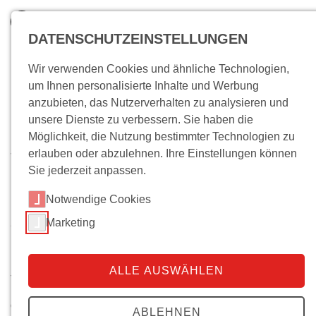
DATENSCHUTZEINSTELLUNGEN
Wir verwenden Cookies und ähnliche Technologien,
um Ihnen personalisierte Inhalte und Werbung
anzubieten, das Nutzerverhalten zu analysieren und
unsere Dienste zu verbessern. Sie haben die
Möglichkeit, die Nutzung bestimmter Technologien zu
erlauben oder abzulehnen. Ihre Einstellungen können
Wo bin ich?
Sie jederzeit anpassen.
Streit.Bar – Bücher der
Notwendige Cookies
Gegenwart
Marketing
Öffentliche Veranstaltungen
Streit.Bar im November: Die
ALLE AUSWÄHLEN
vielen Gesichter der Herrschaft
Ort
das HIS unterwegs |
Beginn:
28.11.2022 20:30 Uhr
ABLEHNEN