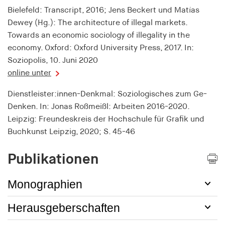
Bielefeld: Transcript, 2016; Jens Beckert und Matías
Zweck:
Dewey (Hg.): The architecture of illegal markets.
Wird verwendet, um Benutzer im Rahmen des
Towards an economic sociology of illegality in the
Real-Time-Bidding (RTB) zu identifizieren
economy. Oxford: Oxford University Press, 2017. In:
Cookie Laufzeit:
Soziopolis, 10. Juni 2020
1 Jahr
online unter
Dienstleister:innen-Denkmal: Soziologisches zum Ge-
RTBUserId-Old
Denken. In: Jonas Roßmeißl: Arbeiten 2016-2020.
Anbieter:
Leipzig: Freundeskreis der Hochschule für Grafik und
EASYMedia GmbH
Buchkunst Leipzig, 2020; S. 45-46
Zweck:
Publikationen
Wird verwendet, um Benutzer im Rahmen des
Real-Time-Bidding (RTB) zu identifizieren
Monographien
Cookie Laufzeit:
1 Jahr
Herausgeberschaften