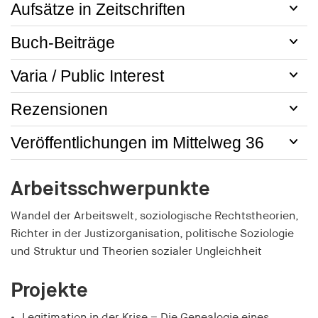
RTBUserId-Plain
Aufsätze in Zeitschriften
Anbieter:
Buch-Beiträge
EASYMedia GmbH
Varia / Public Interest
Zweck:
Wird verwendet, um Benutzer im Rahmen des
Real-Time-Bidding (RTB) zu identifizieren
Rezensionen
Cookie Laufzeit:
Veröffentlichungen im Mittelweg 36
1 Jahr
Arbeitsschwerpunkte
i18next
Anbieter:
Wandel der Arbeitswelt, soziologische Rechtstheorien,
EASYMedia GmbH
Richter in der Justizorganisation, politische Soziologie
und Struktur und Theorien sozialer Ungleichheit
Zweck:
Wird verwendet, um die Sprachpräferenz eines
Nutzers zu speichern
Projekte
Cookie Laufzeit:
Legitimation in der Krise – Die Genealogie eines