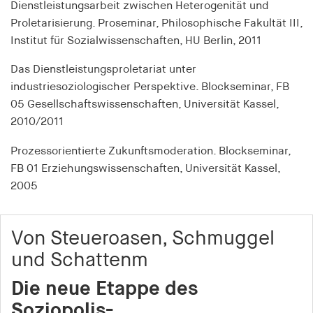
Zweck:
Dienstleistungsarbeit zwischen Heterogenität und
Wird verwendet, um die Synchronisierung von
Proletarisierung. Proseminar, Philosophische Fakultät III,
Benutzer-IDs zwischen verschiedenen
Institut für Sozialwissenschaften, HU Berlin, 2011
Werbepartnern oder Plattformen zu ermöglichen
Das Dienstleistungsproletariat unter
Cookie Laufzeit:
industriesoziologischer Perspektive. Blockseminar, FB
1 Jahr
05 Gesellschaftswissenschaften, Universität Kassel,
2010/2011
pid
Prozessorientierte Zukunftsmoderation. Blockseminar,
Anbieter:
FB 01 Erziehungswissenschaften, Universität Kassel,
smartadserver.com
2005
Zweck:
Speichert eine eindeutige Benutzer-ID, die
verwendet wird, um das Nutzerverhalten zu
Von Steueroasen, Schmuggel
verfolgen und personalisierte Werbeanzeigen
und Schattenm
auszuspielen
Die neue Etappe des
i
Soziopolis-