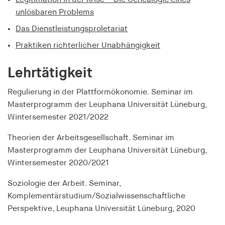
1 Jahr
unlösbaren Problems
Das Dienstleistungsproletariat
TestIfCookieP
Praktiken richterlicher Unabhängigkeit
Anbieter:
smartadserver.com
Lehrtätigkeit
Zweck:
Regulierung in der Plattformökonomie. Seminar im
Wird verwendet, um zu überprüfen, ob der
Masterprogramm der Leuphana Universität Lüneburg,
Browser des Nutzers Cookies akzeptiert, um die
Wintersemester 2021/2022
Funktionalität der Webseite sicherzustellen
Cookie Laufzeit:
Theorien der Arbeitsgesellschaft. Seminar im
1 Jahr
Masterprogramm der Leuphana Universität Lüneburg,
Wintersemester 2020/2021
csync
Soziologie der Arbeit. Seminar,
Komplementärstudium/Sozialwissenschaftliche
Anbieter:
smartadserver.com
Perspektive, Leuphana Universität Lüneburg, 2020