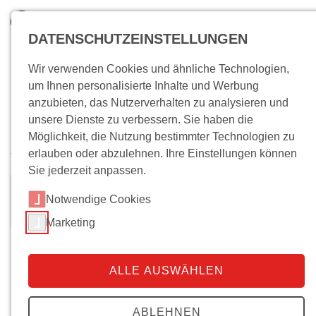
DATENSCHUTZEINSTELLUNGEN
Wir verwenden Cookies und ähnliche Technologien,
um Ihnen personalisierte Inhalte und Werbung
anzubieten, das Nutzerverhalten zu analysieren und
unsere Dienste zu verbessern. Sie haben die
Möglichkeit, die Nutzung bestimmter Technologien zu
erlauben oder abzulehnen. Ihre Einstellungen können
Wo bin ich?
Sie jederzeit anpassen.
Dr.
Friederike Bahl
Notwendige Cookies
Marketing
Biografie
ALLE AUSWÄHLEN
2009 bis 2022 Wissenschaftliche Mitarbeiterin im
Hamburger Institut für Sozialforschung
ABLEHNEN