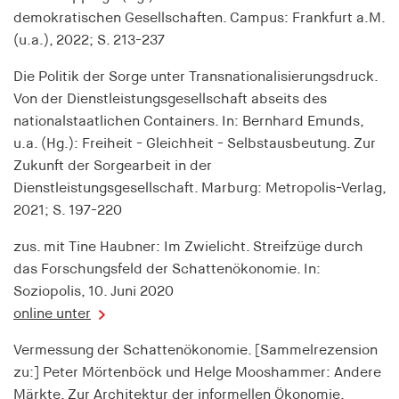
Anbieter:
demokratischen Gesellschaften. Campus: Frankfurt a.M.
his-online.de
(u.a.), 2022; S. 213-237
Zweck:
Die Politik der Sorge unter Transnationalisierungsdruck.
Speichert den Zustimmungsstatus des Benutzers
Von der Dienstleistungsgesellschaft abseits des
für Cookies auf der aktuellen Domäne
nationalstaatlichen Containers. In: Bernhard Emunds,
Cookie Laufzeit:
u.a. (Hg.): Freiheit - Gleichheit - Selbstausbeutung. Zur
1 Jahr
Zukunft der Sorgearbeit in der
Dienstleistungsgesellschaft. Marburg: Metropolis-Verlag,
2021; S. 197-220
MARKETING
zus. mit Tine Haubner: Im Zwielicht. Streifzüge durch
Dient dazu, die Effektivität von geschalteten
das Forschungsfeld der Schattenökonomie. In:
Anzeigen zu messen, indem es Conversions, wie
Soziopolis, 10. Juni 2020
zum Beispiel Käufe oder Anmeldungen, verfolgt.
online unter
RTBUserId
Vermessung der Schattenökonomie. [Sammelrezension
zu:] Peter Mörtenböck und Helge Mooshammer: Andere
Anbieter:
EASYMedia GmbH
Märkte. Zur Architektur der informellen Ökonomie.